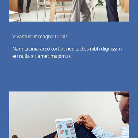
Vivamus ut magna turpis
Nam lacinia arcu tortor, nec luctus nibh dignissim
eu nulla sit amet maximus.
Continue Reading